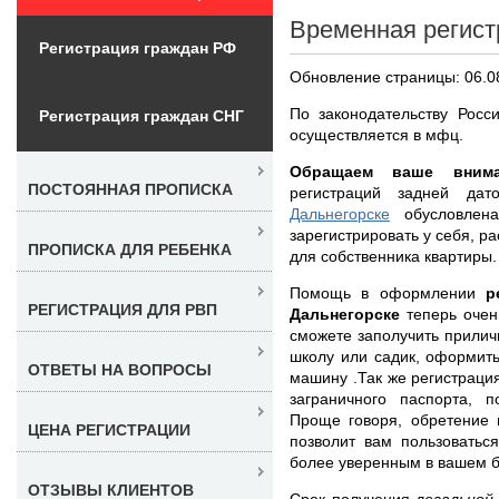
Временная регист
Регистрация граждан РФ
Обновление страницы: 06.0
По законодательству Росс
Регистрация граждан СНГ
осуществляется в мфц.
Обращаем ваше внима
ПОСТОЯННАЯ ПРОПИСКА
регистраций задней да
Дальнегорске
обусловлена 
зарегистрировать у себя, р
ПРОПИСКА ДЛЯ РЕБЕНКА
для собственника квартиры.
Помощь в оформлении
р
РЕГИСТРАЦИЯ ДЛЯ РВП
Дальнегорске
теперь очен
сможете заполучить прилич
школу или садик, оформить
ОТВЕТЫ НА ВОПРОСЫ
машину .Так же регистраци
заграничного паспорта, 
Проще говоря, обретение 
ЦЕНА РЕГИСТРАЦИИ
позволит вам пользоватьс
более уверенным в вашем 
ОТЗЫВЫ КЛИЕНТОВ
Срок получения
легальной