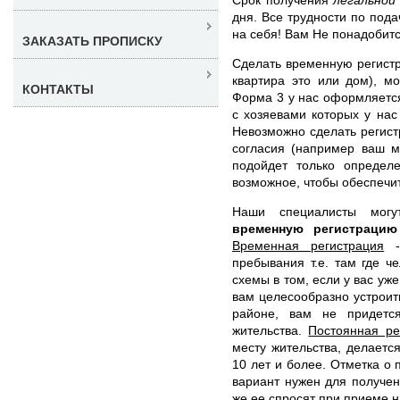
дня. Все трудности по по
на себя! Вам Не понадобитс
ЗАКАЗАТЬ ПРОПИСКУ
Сделать временную регистр
квартира это или дом), м
КОНТАКТЫ
Форма 3 у нас оформляется
с хозяевами которых у нас
Невозможно сделать регист
согласия (например ваш м
подойдет только определ
возможное, чтобы обеспечи
Наши специалисты мо
временную регистраци
Временная регистрация
- 
пребывания т.е. там где ч
схемы в том, если у вас уж
вам целесообразно устроить
районе, вам не придетс
жительства.
Постоянная ре
месту жительства, делаетс
10 лет и более. Отметка о 
вариант нужен для получен
же ее спросят при приеме н